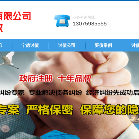
业务咨询热线
13075985555
讯
宁德讨债
讨债公司
要债案例
讨