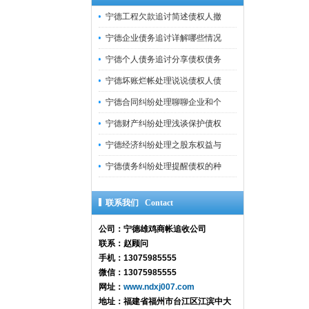
宁德工程欠款追讨简述债权人撤
宁德企业债务追讨详解哪些情况
宁德个人债务追讨分享债权债务
宁德坏账烂帐处理说说债权人债
宁德合同纠纷处理聊聊企业和个
宁德财产纠纷处理浅谈保护债权
宁德经济纠纷处理之股东权益与
宁德债务纠纷处理提醒债权的种
联系我们 Contact
公司：宁德雄鸡商帐追收公司
联系：赵顾问
手机：13075985555
微信：13075985555
网址：
www.ndxj007.com
地址：福建省福州市台江区江滨中大