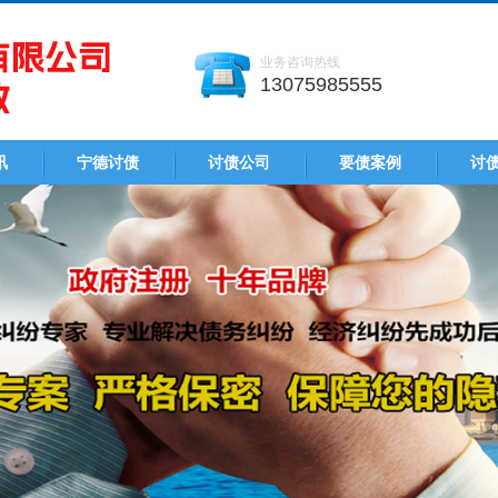
业务咨询热线
13075985555
讯
宁德讨债
讨债公司
要债案例
讨