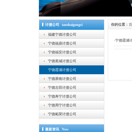
你的位置：
讨债公司 taozhaigongsi
福建宁德讨债公司
·
宁德霞浦
宁德福鼎讨债公司
宁德福安讨债公司
宁德蕉城讨债公司
宁德霞浦讨债公司
宁德屏南讨债公司
宁德古田讨债公司
宁德寿宁讨债公司
宁德周宁讨债公司
宁德柘荣讨债公司
最新资讯 New