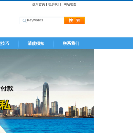
设为首页
|
联系我们
|
网站地图
债技巧
清债须知
联系我们