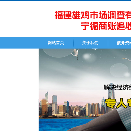
网站首页
关于我们
债务资