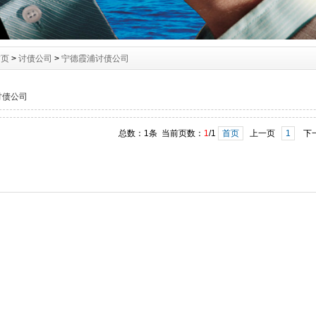
首页
>
讨债公司
>
宁德霞浦讨债公司
讨债公司
总数：1条 当前页数：
1
/1
首页
上一页
1
下