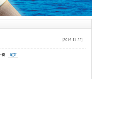
[2016-11-22]
一页
尾页